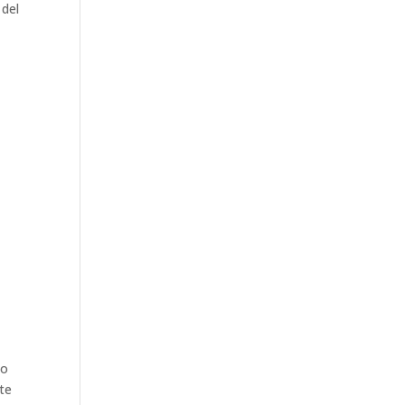
 del
do
ate