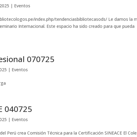
 2025
|
Eventos
bibliotecologos.pe/index.php/tendenciasbibliotecasods/ Le damos la 
 Seminario Internacional. Este espacio ha sido creado para que pueda
esional 070725
2025
|
Eventos
rga
E 040725
2025
|
Eventos
l Perú crea Comisión Técnica para la Certificación SINEACE El Cole