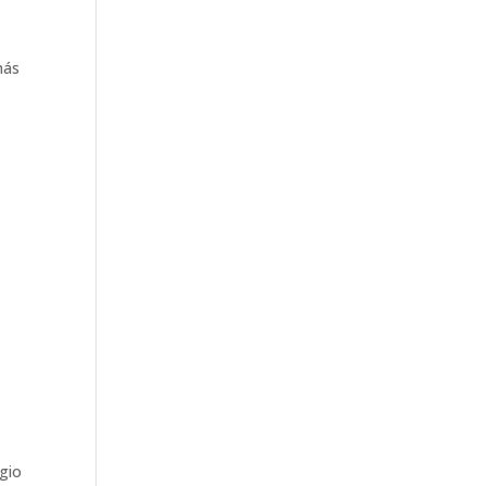
más
gio