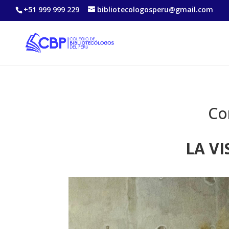
+51 999 999 229
bibliotecologosperu@gmail.com
Co
LA VI